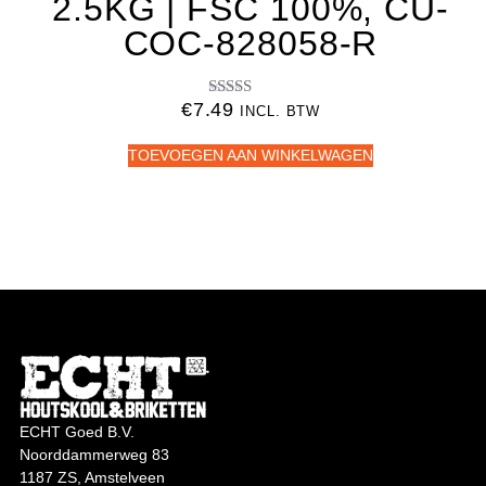
2.5KG | FSC 100%, CU-
COC-828058-R
€
7.49
Gewaardeerd
INCL. BTW
5.00
uit 5
TOEVOEGEN AAN WINKELWAGEN
ECHT Goed B.V.
Noorddammerweg 83
1187 ZS, Amstelveen