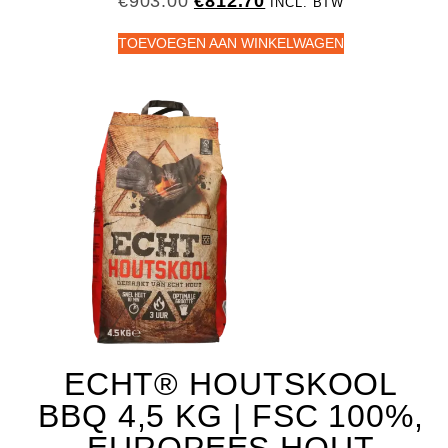
€
903.00
€
812.70
INCL. BTW
TOEVOEGEN AAN WINKELWAGEN
ECHT® HOUTSKOOL
BBQ 4,5 KG | FSC 100%,