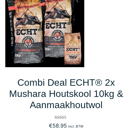
Combi Deal ECHT® 2x
Mushara Houtskool 10kg &
Aanmaakhoutwol
Gewaardeerd
€
58.95
incl. BTW
4.67