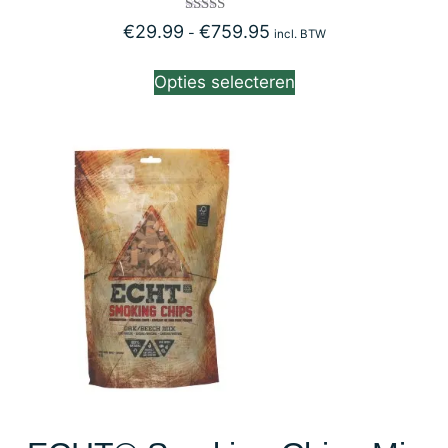
Gewaardeerd
€
29.99
€
759.95
-
incl. BTW
5.00
uit 5
Opties selecteren