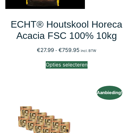
ECHT® Houtskool Horeca
Acacia FSC 100% 10kg
€
27.99
€
759.95
-
incl. BTW
Opties selecteren
Aanbieding!