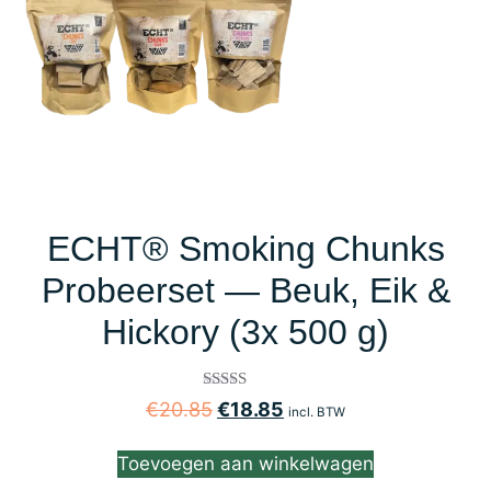
ECHT® Smoking Chunks
Probeerset — Beuk, Eik &
Hickory (3x 500 g)
Gewaardeerd
€
20.85
€
18.85
incl. BTW
3.00
uit 5
Toevoegen aan winkelwagen