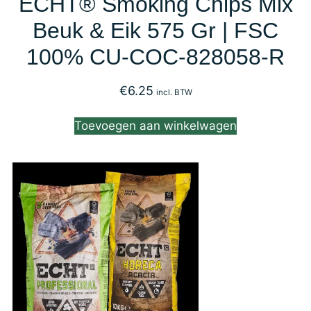
ECHT® Smoking Chips Mix
Beuk & Eik 575 Gr | FSC
100% CU-COC-828058-R
€
6.25
incl. BTW
Toevoegen aan winkelwagen