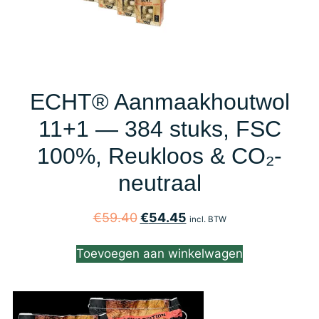
ECHT® Aanmaakhoutwol
11+1 — 384 stuks, FSC
100%, Reukloos & CO₂-
neutraal
€
59.40
€
54.45
incl. BTW
Toevoegen aan winkelwagen