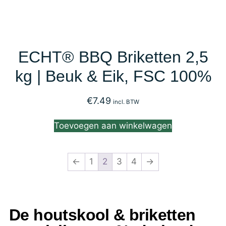
ECHT® BBQ Briketten 2,5
kg | Beuk & Eik, FSC 100%
€
7.49
incl. BTW
Toevoegen aan winkelwagen
←
1
2
3
4
→
De houtskool & briketten