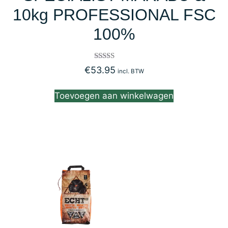
10kg PROFESSIONAL FSC
100%
Gewaardeerd
€
53.95
incl. BTW
4.50
uit 5
Toevoegen aan winkelwagen