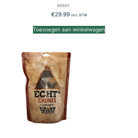
Gewaardeerd
€
29.99
incl. BTW
5.00
uit 5
Toevoegen aan winkelwagen