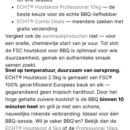
ECHT® Houtskool Professional 10kg
— de
beste keuze voor de echte BBQ-liefhebber
ECHT® Combi Deals
— meerdere zakken met
gratis verzending
Vergeet ook de
aanmaakproducten
niet — voor
een snelle, chemievrije start van je vuur. Tot slot:
de FSC houtskool voor BBQ is optimaal voor wie
duurzaamheid, gemak en authentieke smaak
samen zoekt.
Snel op temperatuur, duurzaam van oorsprong.
ECHT® Houtskool 2.5kg is gemaakt van FSC®
100% gecertificeerd Europees beuk en eik —
gegarandeerd geen tropisch hardhout. Door het
hoge gehalte zuivere koolstof is de BBQ
binnen 10
minuten heet
en grill je met een schone,
nauwelijks rokende verbranding. Ideaal voor één
BBQ-sessie. Wil je vaker BBQ'en? Bekijk dan de
ECHT® Houtskool 4.5kg
of de
Professional 10kg
.