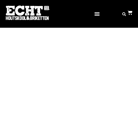
OVER ECHT® GOED