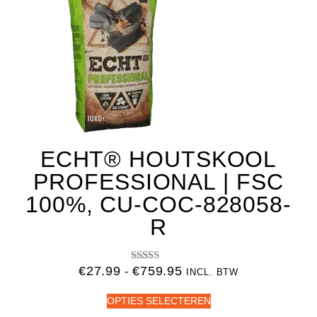
ECHT® HOUTSKOOL
PROFESSIONAL | FSC
100%, CU-COC-828058-
R
€
27.99
€
759.95
Gewaardeerd
-
INCL. BTW
5.00
uit 5
OPTIES SELECTEREN