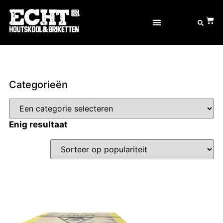
OVER ECHT® GOED
Categorieën
Enig resultaat