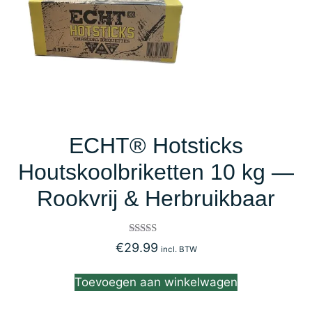
ECHT® Hotsticks
Houtskoolbriketten 10 kg —
Rookvrij & Herbruikbaar
Gewaardeerd
€
29.99
incl. BTW
5.00
uit 5
Toevoegen aan winkelwagen