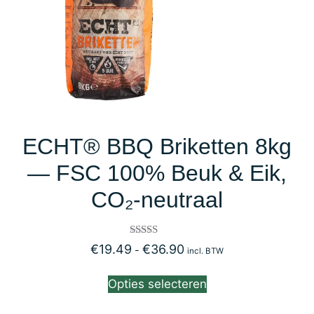
ECHT® BBQ Briketten 8kg
— FSC 100% Beuk & Eik,
CO₂-neutraal
Gewaardeerd
€
19.49
€
36.90
-
incl. BTW
3.00
uit 5
Opties selecteren