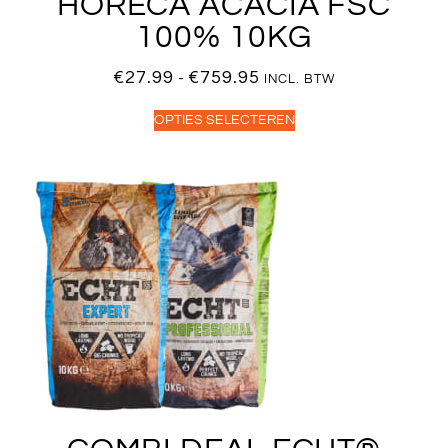
HORECA ACACIA FSC
100% 10KG
€
27.99
€
759.95
-
INCL. BTW
OPTIES SELECTEREN