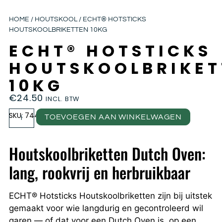
HOME
/
HOUTSKOOL
/ ECHT® HOTSTICKS
HOUTSKOOLBRIKETTEN 10KG
ECHT® HOTSTICKS
HOUTSKOOLBRIKET
10KG
€
24.50
INCL. BTW
SKU: 74444
TOEVOEGEN AAN WINKELWAGEN
Houtskoolbriketten Dutch Oven:
lang, rookvrij en herbruikbaar
ECHT® Hotsticks Houtskoolbriketten zijn bij uitstek
gemaakt voor wie langdurig en gecontroleerd wil
garen — of dat voor een Dutch Oven is, op een