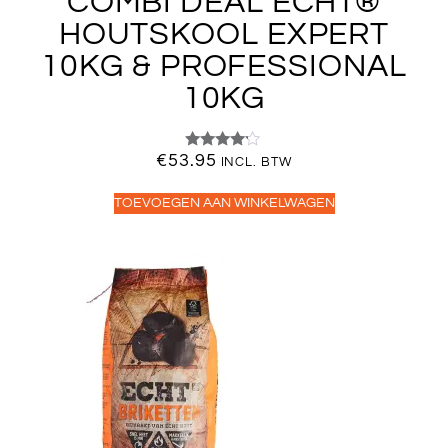
COMBI DEAL ECHT®
HOUTSKOOL EXPERT
10KG & PROFESSIONAL
10KG
€
53.95
Gewaardeerd
INCL. BTW
4.00
uit 5
TOEVOEGEN AAN WINKELWAGEN