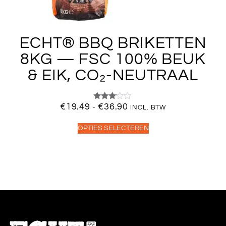
ECHT® BBQ BRIKETTEN
8KG — FSC 100% BEUK
& EIK, CO₂-NEUTRAAL
€
19.49
€
36.90
Gewaardeerd
-
INCL. BTW
3.00
uit 5
OPTIES SELECTEREN