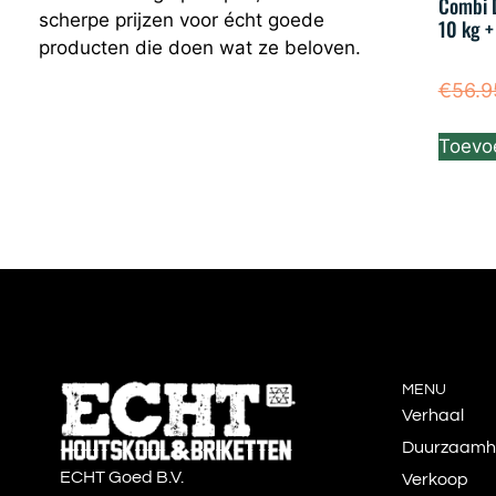
Combi 
scherpe prijzen voor écht goede
10 kg 
producten die doen wat ze beloven.
€
56.9
Toevo
MENU
Verhaal
Duurzaamh
ECHT Goed B.V.
Verkoop