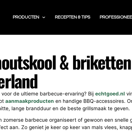
PRODUCTEN
RECEPTEN & TIPS
PROFESSIONEE
outskool & briketten 
erland
ar voor de ultieme barbecue-ervaring? Bij
echtgoed.nl
vi
ot
aanmaakproducten
en handige BBQ-accessoires. On
itte, lange brandduur en de beste grillsmaak te geven.
n zomerse barbecue organiseert of gewoon een snelle gr
fect aan. Zo geniet je keer op keer van mals vlees, kn