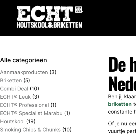
De h
Alle categorieën
Aanmaakproducten
(3)
Ned
Briketten
(5)
Combi Deal
(10)
Ben jij kla
ECHT® Leuk
(3)
briketten
t
ECHT® Professional
(1)
constante h
ECHT® Specialist Marabu
(1)
Houtskool
(19)
Of je nu ee
Smoking Chips & Chunks
(10)
vuurtje per