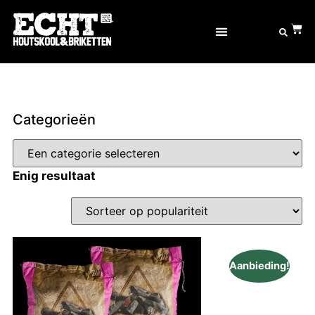
OVER ECHT® GOED
Categorieën
Enig resultaat
Aanbieding!