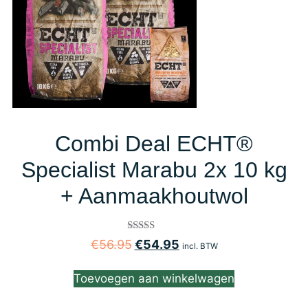
Combi Deal ECHT®
Specialist Marabu 2x 10 kg
+ Aanmaakhoutwol
Gewaardeerd
€
56.95
€
54.95
incl. BTW
4.60
uit 5
Toevoegen aan winkelwagen