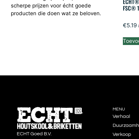
ECHT® 
scherpe prijzen voor écht goede
FSC® 1
producten die doen wat ze beloven.
€
5.19
Toevo
MENU
Verhaal
Duurzaamh
ECHT Goed B.V.
Verkoop