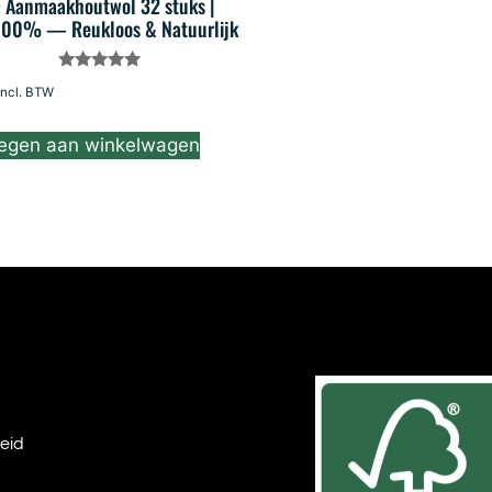
Aanmaakhoutwol 32 stuks |
00% — Reukloos & Natuurlijk
Gewaardeerd
incl. BTW
5.00
uit 5
egen aan winkelwagen
eid