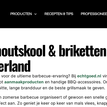
PRODUCTEN
RECEPTEN & TIPS
PROFESSIONEE
outskool & briketten 
erland
ar voor de ultieme barbecue-ervaring? Bij
echtgoed.nl
vi
ot
aanmaakproducten
en handige BBQ-accessoires. On
itte, lange brandduur en de beste grillsmaak te geven.
n zomerse barbecue organiseert of gewoon een snelle gr
fect aan. Zo geniet je keer op keer van mals vlees, kn