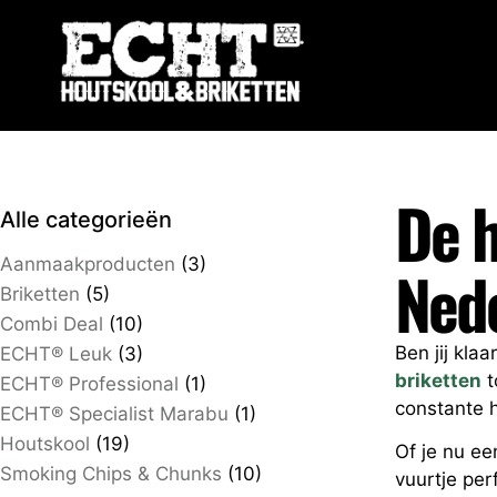
De h
Alle categorieën
Aanmaakproducten
(3)
Ned
Briketten
(5)
Combi Deal
(10)
Ben jij kla
ECHT® Leuk
(3)
briketten
t
ECHT® Professional
(1)
constante h
ECHT® Specialist Marabu
(1)
Houtskool
(19)
Of je nu ee
Smoking Chips & Chunks
(10)
vuurtje per